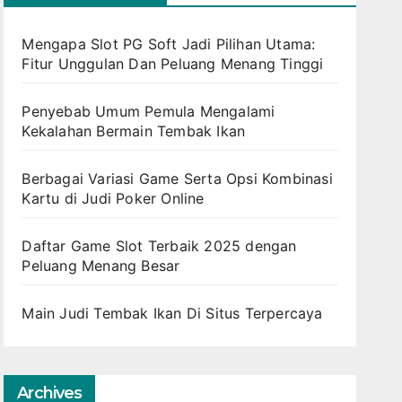
Mengapa Slot PG Soft Jadi Pilihan Utama:
Fitur Unggulan Dan Peluang Menang Tinggi
Penyebab Umum Pemula Mengalami
Kekalahan Bermain Tembak Ikan
Berbagai Variasi Game Serta Opsi Kombinasi
Kartu di Judi Poker Online
Daftar Game Slot Terbaik 2025 dengan
Peluang Menang Besar
Main Judi Tembak Ikan Di Situs Terpercaya
Archives