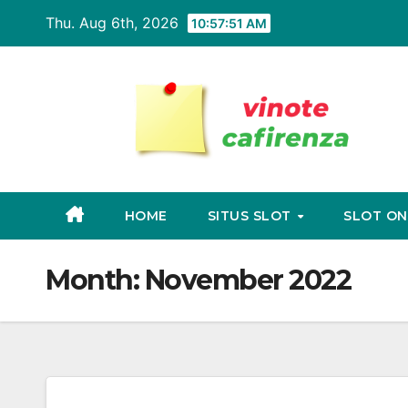
Skip
Thu. Aug 6th, 2026
10:57:51 AM
to
content
HOME
SITUS SLOT
SLOT ON
Month:
November 2022