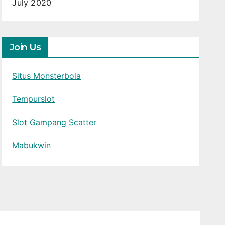
July 2020
Join Us
Situs Monsterbola
Tempurslot
Slot Gampang Scatter
Mabukwin