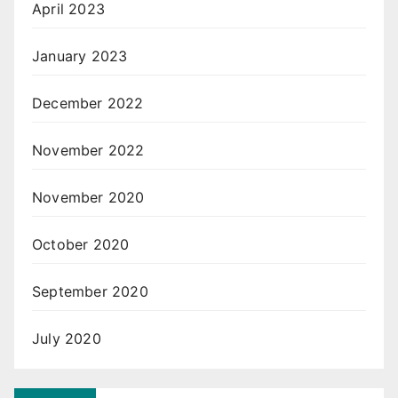
April 2023
January 2023
December 2022
November 2022
November 2020
October 2020
September 2020
July 2020