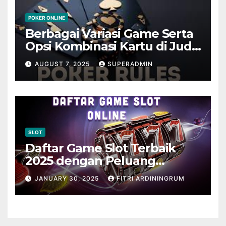
POKER ONLINE
Berbagai Variasi Game Serta
Opsi Kombinasi Kartu di Judi
Poker Online
AUGUST 7, 2025
SUPERADMIN
SLOT
Daftar Game Slot Terbaik
2025 dengan Peluang
Menang Besar
JANUARY 30, 2025
FITRI ARDININGRUM