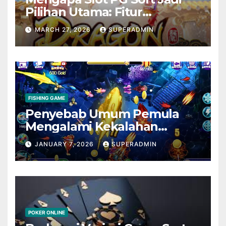
Pilihan Utama: Fitur
Unggulan Dan Peluang
MARCH 27, 2026
SUPERADMIN
Menang Tinggi
FISHING GAME
Penyebab Umum Pemula
Mengalami Kekalahan
Bermain Tembak Ikan
JANUARY 7, 2026
SUPERADMIN
POKER ONLINE