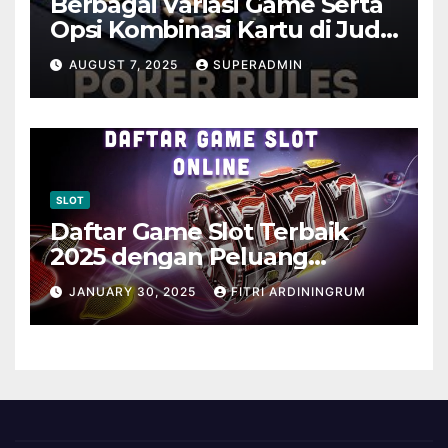
Berbagai Variasi Game Serta
Opsi Kombinasi Kartu di Judi
Poker Online
AUGUST 7, 2025
SUPERADMIN
SLOT
Daftar Game Slot Terbaik
2025 dengan Peluang
Menang Besar
JANUARY 30, 2025
FITRI ARDININGRUM