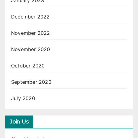
January 2023
December 2022
November 2022
November 2020
October 2020
September 2020
July 2020
Join Us