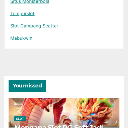
Situs Monsterbola
Tempurslot
Slot Gampang Scatter
Mabukwin
You missed
SLOT
Mengapa Slot PG Soft Jadi