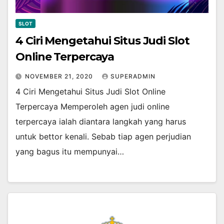
SLOT
4 Ciri Mengetahui Situs Judi Slot
Online Terpercaya
NOVEMBER 21, 2020
SUPERADMIN
4 Ciri Mengetahui Situs Judi Slot Online
Terpercaya Memperoleh agen judi online
terpercaya ialah diantara langkah yang harus
untuk bettor kenali. Sebab tiap agen perjudian
yang bagus itu mempunyai…