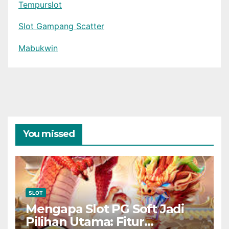
Tempurslot
Slot Gampang Scatter
Mabukwin
You missed
SLOT
Mengapa Slot PG Soft Jadi
Pilihan Utama: Fitur