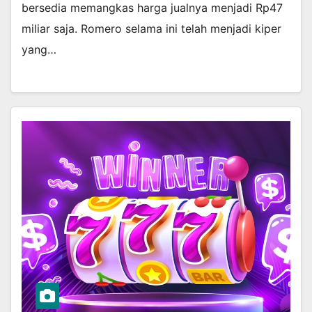
bersedia memangkas harga jualnya menjadi Rp47
miliar saja. Romero selama ini telah menjadi kiper
yang…