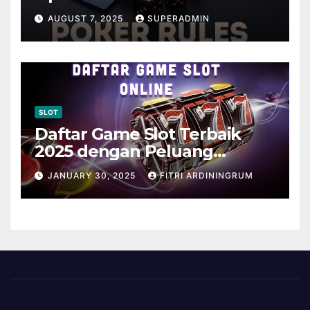
Poker Online
AUGUST 7, 2025
SUPERADMIN
SLOT
Daftar Game Slot Terbaik
2025 dengan Peluang
Menang Besar
JANUARY 30, 2025
FITRI ARDININGRUM