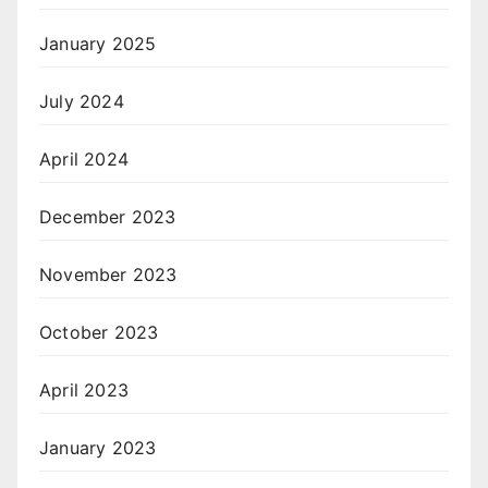
January 2025
July 2024
April 2024
December 2023
November 2023
October 2023
April 2023
January 2023