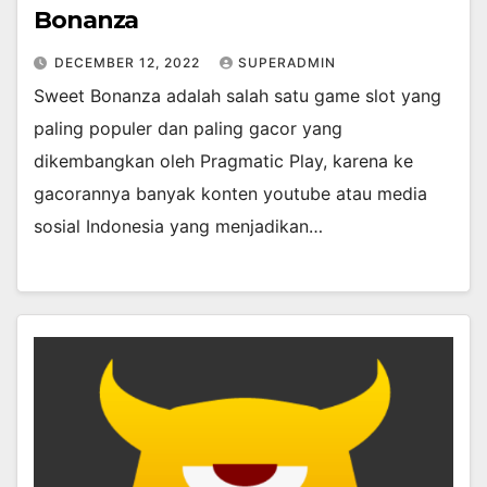
Bonanza
DECEMBER 12, 2022
SUPERADMIN
Sweet Bonanza adalah salah satu game slot yang
paling populer dan paling gacor yang
dikembangkan oleh Pragmatic Play, karena ke
gacorannya banyak konten youtube atau media
sosial Indonesia yang menjadikan…